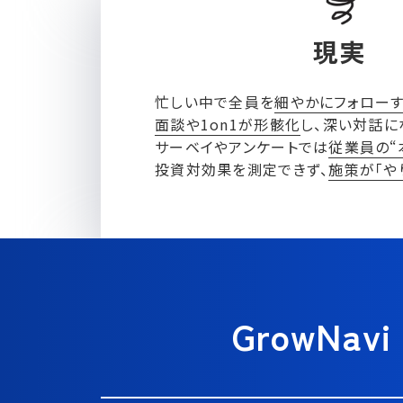
現実
忙しい中で全員を
細やかにフォロー
面談や1on1が形骸化
し、深い対話に
サーベイやアンケートでは
従業員の“
投資対効果を測定できず、
施策が「や
GrowNavi