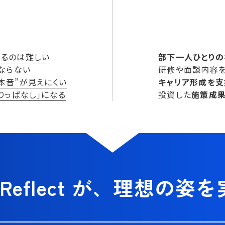
するのは難しい
部下一人ひとり
ならない
研修や面談内容
本音”が見えにくい
キャリア形成を支
りっぱなし」になる
投資した
施策成
 Reflect が、
理想の姿を