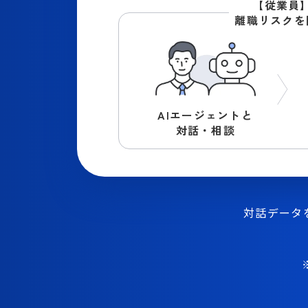
【従業員
離職リスクを
AIエージェントと
対話・相談
対話データ