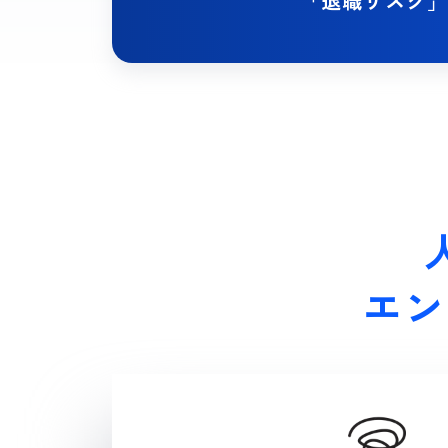
「退職リスク
エン