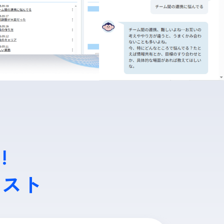
!
リスト