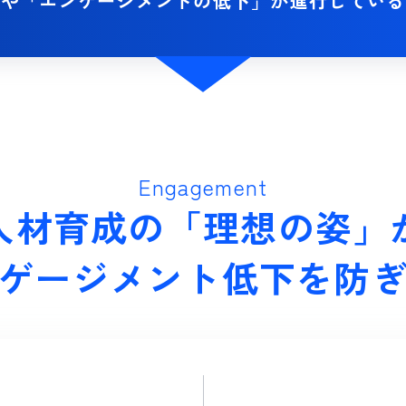
」や
「エンゲージメントの低下」が
進行している
Engagement
人材育成の「理想の姿」
ゲージメント低下を
防