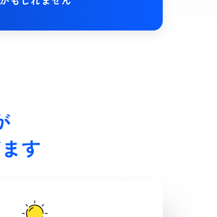
かもしれません
が
ぎます